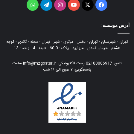
فیس
X
یوتیوب
اینستاگرام
تلگرام
واتس
بوک
آپ
آدرس موسسه :
تهران - شهرستان : تهران - بخش : مرکزی - شهر : تهران - محله : گاندی - کوچه
هشتم - خیابان گاندی - مروارید - پلاک : 60.0 - طبقه : 4 - واحد : 13
تلفن: 02188886917 پست الكترونیكی: info@mzgostar.ir ساعت
پاسخگویی: ۷ صبح الی ۱۹ شب