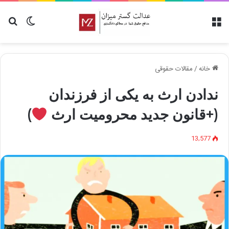
منو
تغییر پو
جس
خانه
/
مقالات حقوقی
ندادن ارث به یکی از فرزندان
(+قانون جدید محرومیت ارث
)
13,577