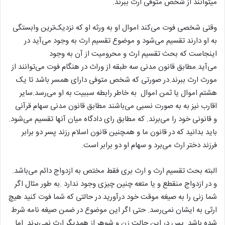
میتوانند از شخص متوفی ارث ببرند.
وقتی شخصی فوت می‌کند اموال او به ورثه او که نزدیک‌ترین وابستگی
به او دارند تقسیم می‌شود و موضوع تقسیم ارث به وجود می‌آید در
اینجاست که بحث تقسیم ارث و محرومیت از آن به وجود
می‌آید.مطابق قانون مدنی سه طبقه از وراث در هنگام فوت می‌توانند از
مورث ارث ببرند.
در صورتی که شخص متوفی دارای همسر باشد تا یک
هشتم اموال یا ثمن اموال به خاطر رابطه سببیت به او می‌رسد.سایر
اقارب نیز به به صورت نسبی می‌باشند مطابق قانون مدنی سهام قرآنی
و قانونی خود را می‌برند. که مطابق رای دادگاه میان آنها تقسیم می‌شود.
باید بدانید که در قانون ما و همچنین قانون اسلام رزند پسر دو برابر
فرزند دختر ارث می‌برد و سهام او دو برابر است.
البته بحث تقسیم ارث و ارث بری فقط مختص به ازدواج دائم می‌باشد.
و در ازدواج منقطع و یا متعه چنین چیزی وجود ندارد .به طور مثال اگر
شما زنی را به صیغه موقت خود درآورید در حالتی که شما فوت کنید هیچ
ارثی به ایشان نمی‌رسد. حتی اگر این موضوع در ضمن صیغه نامه شرط
شده باشد. پس در این حالت زن و شوهر از همدیگر ارث نمی‌برند. اما