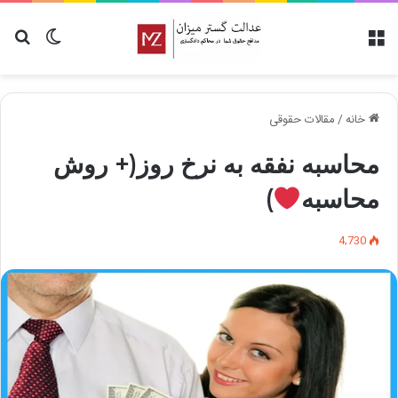
منو
تغییر پو
جس
خانه
/
مقالات حقوقی
محاسبه نفقه به نرخ روز(+ روش
محاسبه
)
4,730