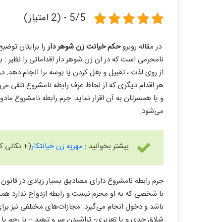
5/5 - (2 امتیاز)
در مقاله روبرو
حکم خیانت زن شوهر دار
را برایتان توضیح
نامحرمی است که در ان زن شوهر دار اقداماتی را نظیر : ب
از روی لذت ، تقبیل و بغل کردن یا بوسه ،را انجام دهد. در
هر اقدام دیگری که از لحاظ عرف رابطه نامشروع تلقی می‌ش
می‌شود.
بیشتر بخوانید :
مهریه زن خیانتکار
(+ نکاتی که
جرم رابطه نامشروع دارای مصادیق بسیار زیادی در قانو
با شخصی که به او محرم نیست و رابطه ازدواج ندارد همبس
باشد و دخول انجام می‌گیرد. مجازات‌های مختلفی نیز برا
شلاق حدی و یا تعزیری- تراشیدن سر و تبعید – یا رجم یا