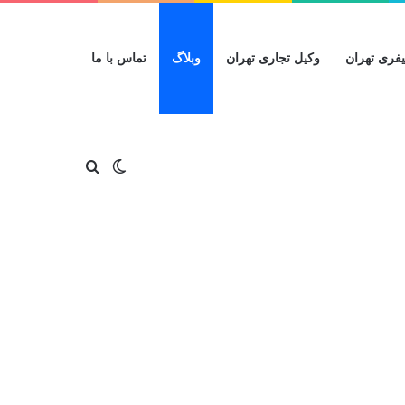
فری تهران
وکیل تجاری تهران
وبلاگ
تماس با ما
تغییر پوسته
جستجو برای
ف
X
ی
ا
ت
و
ی
و
ی
ل
ا
س
ت
ن
گ
ت
ب
ی
س
ر
س
و
و
ت
ا
آ
ک
ب
ا
م
پ
گ