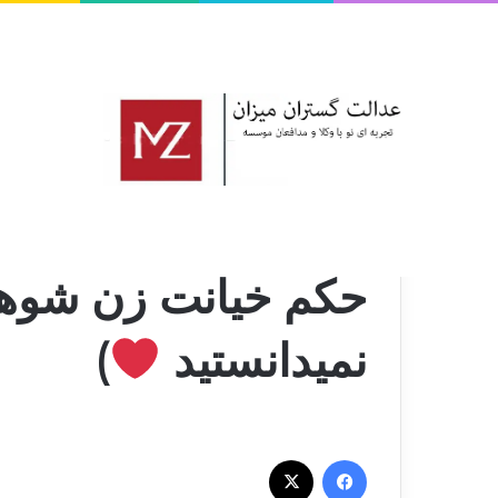
خانه
/
مقالات حقوقی
/
حکم خیانت زن شوهردار(+ نکاتی که 
حکم خیانت زن شوهرد
نمیدانستید
)
فیس بوک
X