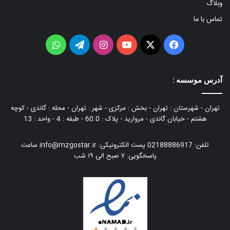
ا
وبلاگ
تماس با ما
م
فیس
X
یوتیوب
اینستاگرام
تلگرام
واتس
بوک
آپ
آدرس موسسه :
تهران - شهرستان : تهران - بخش : مرکزی - شهر : تهران - محله : گاندی - کوچه
هشتم - خیابان گاندی - مروارید - پلاک : 60.0 - طبقه : 4 - واحد : 13
تلفن: 02188886917 پست الكترونیكی: info@mzgostar.ir ساعت
پاسخگویی: ۷ صبح الی ۱۹ شب